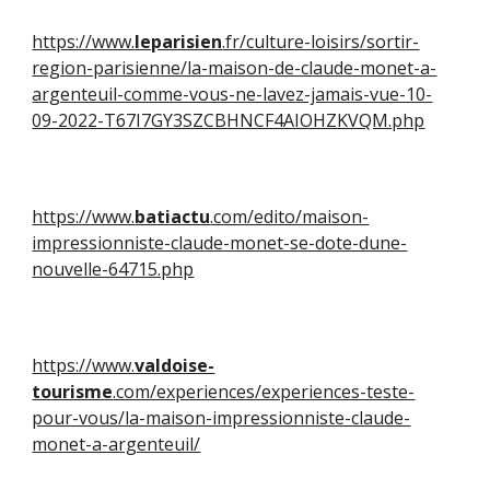
https://www.
leparisien
.fr/culture-loisirs/sortir-
region-parisienne/la-maison-de-claude-monet-a-
argenteuil-comme-vous-ne-lavez-jamais-vue-10-
09-2022-T67I7GY3SZCBHNCF4AIOHZKVQM.php
https://www.
batiactu
.com/edito/maison-
impressionniste-claude-monet-se-dote-dune-
nouvelle-64715.php
https://www.
valdoise-
tourisme
.com/experiences/experiences-teste-
pour-vous/la-maison-impressionniste-claude-
monet-a-argenteuil/