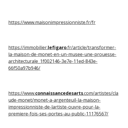
https://www.maisonimpressionniste.fr/fr
https://immobilier.
lefigaro
.fr/article/transformer-
la-maison-de-monet-en-un-musee-une-prouesse-
architecturale_1f002146-3e7e-11ed-843e-
66f50a97b946/
https://www.
connaissancedesarts
.com/artistes/cla
ude-monet/monet-a-argenteuil-la-maison-
impressionniste-de-lartiste-ouvre-pour-la-
premiere-fois-ses-portes-au-public-11176567/